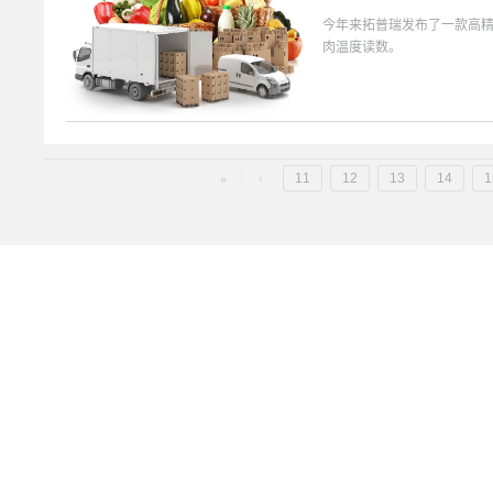
今年来拓普瑞发布了一款高
肉温度读数。
«
‹
11
12
13
14
1