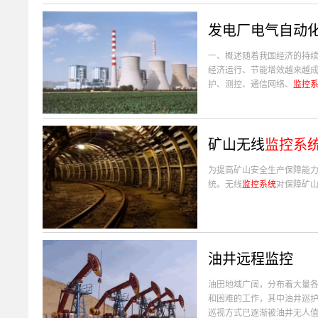
发电厂电气自动
一、概述随着我国经济的持
经济运行、节能增效越来越成
护、测控、通信网络、
监控
矿山无线
监控系
为提高矿山安全生产保障能
统。无线
监控系统
对保障矿
油井远程监控
油田地域广阔，分布着大量
和困难的工作，其中油井巡
巡视方式已逐渐被油井无人值守