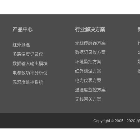
环境监测仪表
电力仪表
智能网关
产品中心
行业解决方案
红外测温
无线传感器方案
多路温度记录仪
数据记录仪方案
数据输入输出模块
环境监控方案
电参数功率分析仪
红外测温方案
温湿度监控系统
电力仪表方案
边缘计算网关
温湿度监控方案
云平台（免费）
无线网关方案
组态软件（免费）
气象站
人机界面/物联网屏(新)
Copyright © 2005 -
定制云平台
粒子计数器