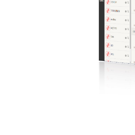
粒子计数器
高速采集模块(DAQ)
风速传感器
数据记录仪
无线智能传感器