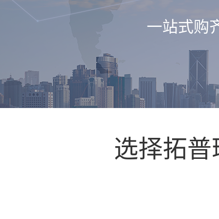
一站式购
选择拓普