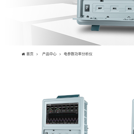
首页
产品中心
电参数功率分析仪