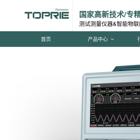
国家高新技术/专
测试测量仪器&智能物联
首页
产品中心