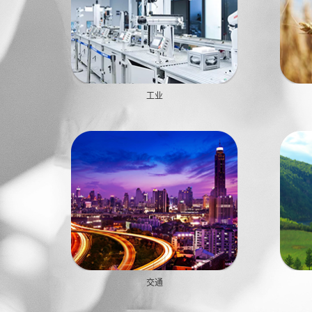
工业
粒子计数器
高速采集模块(DAQ)
交通
风速传感器
数据记录仪