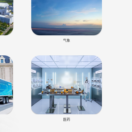
气象
医药