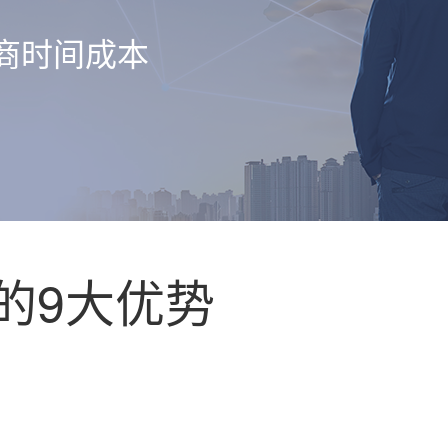
商时间成本
的9大优势