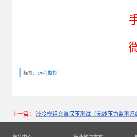
标签:
远程监控
粒子计数器
上一篇：
液冷模组充氮保压测试（无线压力监测系
高速采集模块(DAQ)
风速传感器
产品中心
行业解决方案