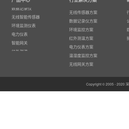
数据记录仪
无线智能传感器
无线传感器方案
环境监测仪表
数据记录仪方案
电力仪表
环境监控方案
智能网关
红外测温方案
红外测温
电力仪表方案
多路温度记录仪
温湿度监控方案
数据输入输出模块
无线网关方案
电参数功率分析仪
温湿度监控系统
Copyright © 2005 -
边缘计算网关
云平台（免费）
组态软件（免费）
气象站
人机界面/物联网屏(新)