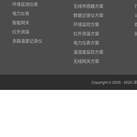
环境监测仪表
无线传感器方案
电力仪表
数据记录仪方案
智能网关
环境监控方案
红外测温
红外测温方案
多路温度记录仪
电力仪表方案
数据输入输出模块
温湿度监控方案
电参数功率分析仪
无线网关方案
温湿度监控系统
边缘计算网关
Copyright © 2005 -
云平台（免费）
组态软件（免费）
气象站
人机界面/物联网屏(新)
定制云平台
粒子计数器