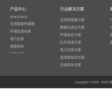
风速传感器
产品中心
行业解决方案
数据记录仪
无线智能传感器
无线传感器方案
环境监测仪表
数据记录仪方案
电力仪表
环境监控方案
智能网关
红外测温方案
红外测温
电力仪表方案
多路温度记录仪
温湿度监控方案
数据输入输出模块
无线网关方案
电参数功率分析仪
温湿度监控系统
Copyright © 2005 -
边缘计算网关
云平台（免费）
组态软件（免费）
气象站