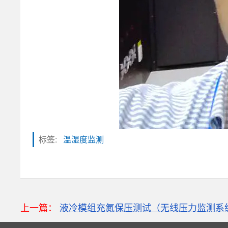
标签:
温湿度监测
粒子计数器
上一篇：
液冷模组充氮保压测试（无线压力监测系
高速采集模块(DAQ)