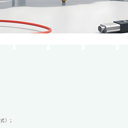
；
格式）；
。