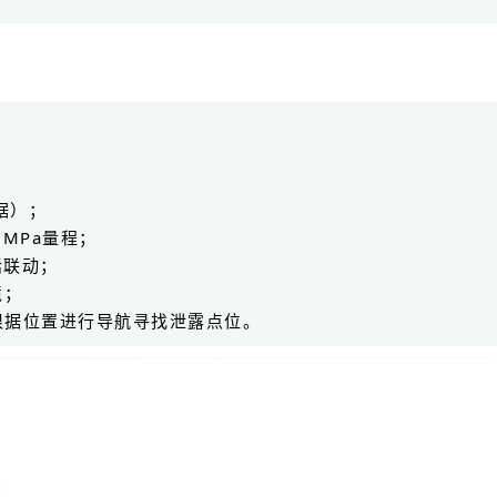
x）
数据）；
100MPa量程；
话联动；
境；
根据位置进行导航寻找泄露点位。