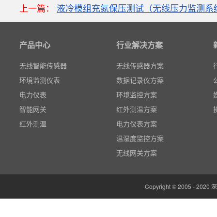
粒子计数器
上一篇：
液冷模组充氮保压测试（无线压力监测系
高速采集模块(DAQ)
风速传感器
产品中心
行业解决方案
数据记录仪
无线智能传感器
无线传感器方案
环境监测仪表
数据记录仪方案
电力仪表
环境监控方案
智能网关
红外测温方案
红外测温
电力仪表方案
多路温度记录仪
温湿度监控方案
数据输入输出模块
无线网关方案
电参数功率分析仪
温湿度监控系统
Copyright © 2005 -
边缘计算网关
云平台（免费）