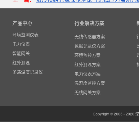
数据记录仪
无线智能传感器
产品中心
行业解决方案
环境监测仪表
电力仪表
无线传感器方案
智能网关
数据记录仪方案
红外测温
环境监控方案
多路温度记录仪
红外测温方案
数据输入输出模块
电力仪表方案
电参数功率分析仪
温湿度监控方案
温湿度监控系统
无线网关方案
边缘计算网关
云平台（免费）
Copyright © 2005 -
组态软件（免费）
气象站
人机界面/物联网屏(新)