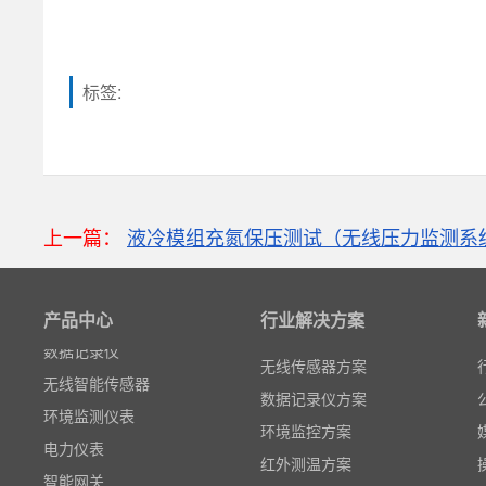
标签:
上一篇：
液冷模组充氮保压测试（无线压力监测系
粒子计数器
高速采集模块(DAQ)
风速传感器
产品中心
行业解决方案
数据记录仪
无线传感器方案
无线智能传感器
数据记录仪方案
环境监测仪表
环境监控方案
电力仪表
红外测温方案
智能网关