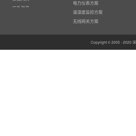
电力仪表方案
红外测温
温湿度监控方案
多路温度记录仪
无线网关方案
数据输入输出模块
电参数功率分析仪
Copyright © 2005 -
温湿度监控系统
边缘计算网关
云平台（免费）
组态软件（免费）
气象站
人机界面/物联网屏(新)
定制云平台
粒子计数器
高速采集模块(DAQ)
风速传感器
数据记录仪