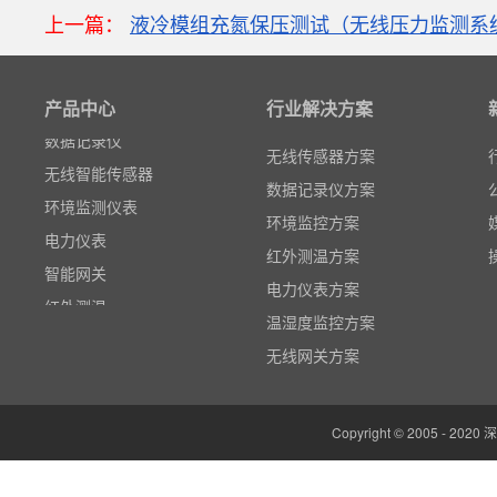
粒子计数器
上一篇：
液冷模组充氮保压测试（无线压力监测系
高速采集模块(DAQ)
风速传感器
产品中心
行业解决方案
数据记录仪
无线智能传感器
无线传感器方案
环境监测仪表
数据记录仪方案
电力仪表
环境监控方案
智能网关
红外测温方案
红外测温
电力仪表方案
多路温度记录仪
温湿度监控方案
数据输入输出模块
无线网关方案
电参数功率分析仪
温湿度监控系统
Copyright © 2005 -
边缘计算网关
云平台（免费）