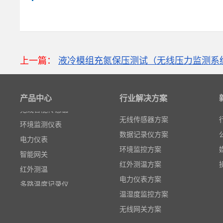
粒子计数器
高速采集模块(DAQ)
上一篇：
液冷模组充氮保压测试（无线压力监测系
风速传感器
数据记录仪
产品中心
行业解决方案
无线智能传感器
环境监测仪表
无线传感器方案
电力仪表
数据记录仪方案
智能网关
环境监控方案
红外测温
红外测温方案
多路温度记录仪
电力仪表方案
数据输入输出模块
温湿度监控方案
电参数功率分析仪
无线网关方案
温湿度监控系统