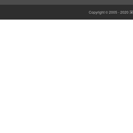
边缘计算网关
Copyright © 2005 -
云平台（免费）
组态软件（免费）
气象站
人机界面/物联网屏(新)
定制云平台
粒子计数器
高速采集模块(DAQ)
风速传感器
数据记录仪
无线智能传感器
环境监测仪表
电力仪表
智能网关
红外测温