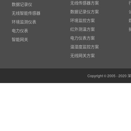
无线传感器方案
无线智能传感器
数据记录仪方案
环境监测仪表
环境监控方案
电力仪表
红外测温方案
智能网关
电力仪表方案
红外测温
温湿度监控方案
多路温度记录仪
无线网关方案
数据输入输出模块
电参数功率分析仪
Copyright © 2005 -
温湿度监控系统
边缘计算网关
云平台（免费）
组态软件（免费）
气象站
人机界面/物联网屏(新)
定制云平台