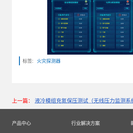
标签:
火灾探测器
上一篇：
液冷模组充氮保压测试（无线压力监测系
粒子计数器
高速采集模块(DAQ)
产品中心
风速传感器
行业解决方案
数据记录仪