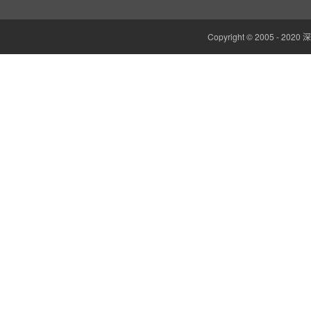
电参数功率分析仪
温湿度监控系统
Copyright © 2005 -
边缘计算网关
云平台（免费）
组态软件（免费）
气象站
人机界面/物联网屏(新)
定制云平台
粒子计数器
高速采集模块(DAQ)
风速传感器
数据记录仪
无线智能传感器
环境监测仪表
电力仪表