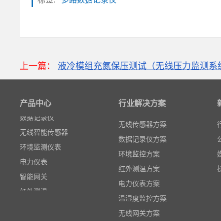
粒子计数器
上一篇：
液冷模组充氮保压测试（无线压力监测系
高速采集模块(DAQ)
风速传感器
产品中心
行业解决方案
数据记录仪
无线智能传感器
无线传感器方案
环境监测仪表
数据记录仪方案
电力仪表
环境监控方案
智能网关
红外测温方案
红外测温
电力仪表方案
多路温度记录仪
温湿度监控方案
数据输入输出模块
无线网关方案