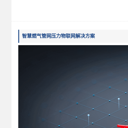
智慧燃气管网压力物联网解决方案