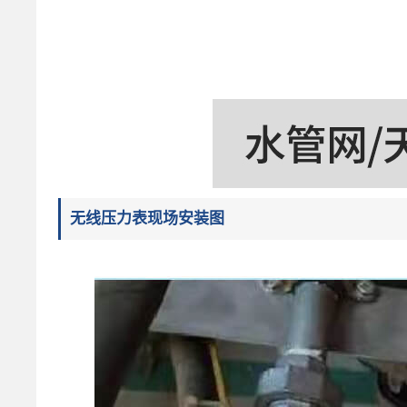
无线压力表现场安装图