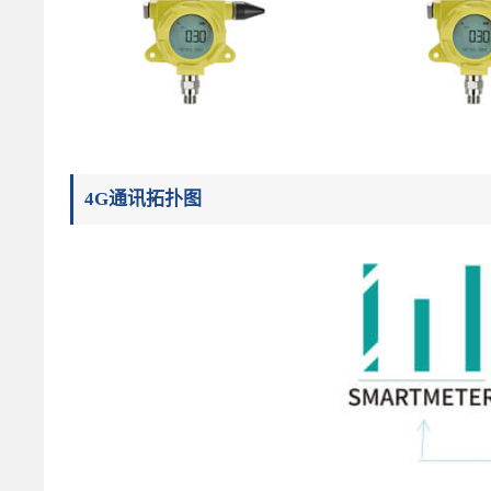
4G通讯拓扑图