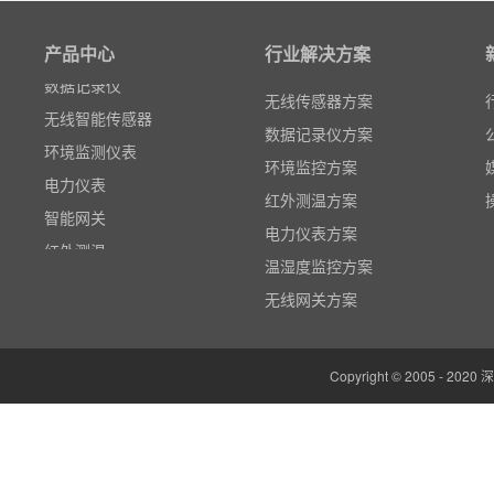
风速传感器
产品中心
行业解决方案
数据记录仪
无线智能传感器
无线传感器方案
环境监测仪表
数据记录仪方案
电力仪表
环境监控方案
智能网关
红外测温方案
红外测温
电力仪表方案
多路温度记录仪
温湿度监控方案
数据输入输出模块
无线网关方案
电参数功率分析仪
温湿度监控系统
Copyright © 2005 -
边缘计算网关
云平台（免费）
组态软件（免费）
气象站