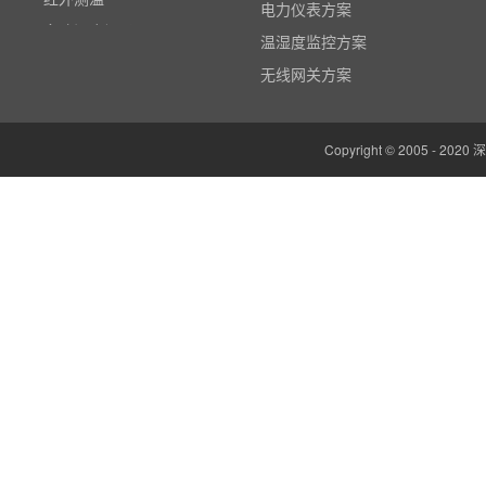
电力仪表方案
多路温度记录仪
温湿度监控方案
数据输入输出模块
无线网关方案
电参数功率分析仪
温湿度监控系统
Copyright © 2005 -
边缘计算网关
云平台（免费）
组态软件（免费）
气象站
人机界面/物联网屏(新)
定制云平台
粒子计数器
高速采集模块(DAQ)
风速传感器
数据记录仪