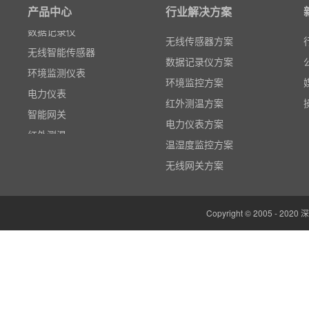
产品中心
行业解决方案
数据记录仪
无线智能传感器
无线传感器方案
环境监测仪表
数据记录仪方案
电力仪表
环境监控方案
智能网关
红外测温方案
红外测温
电力仪表方案
多路温度记录仪
温湿度监控方案
数据输入输出模块
无线网关方案
电参数功率分析仪
温湿度监控系统
Copyright © 2005 -
边缘计算网关
云平台（免费）
组态软件（免费）
气象站
人机界面/物联网屏(新)