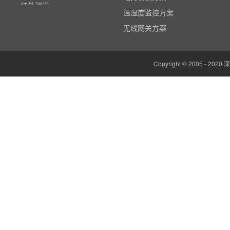
红外测温
温湿度监控方案
多路温度记录仪
无线网关方案
数据输入输出模块
电参数功率分析仪
Copyright © 2005 -
温湿度监控系统
边缘计算网关
云平台（免费）
组态软件（免费）
气象站
人机界面/物联网屏(新)
定制云平台
粒子计数器
高速采集模块(DAQ)
风速传感器
数据记录仪