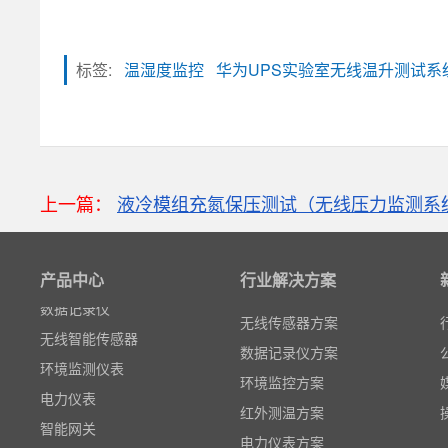
标签:
温湿度监控
华为UPS实验室无线温升测试
上一篇：
液冷模组充氮保压测试（无线压力监测系
粒子计数器
高速采集模块(DAQ)
产品中心
风速传感器
行业解决方案
数据记录仪
无线传感器方案
无线智能传感器
数据记录仪方案
环境监测仪表
环境监控方案
电力仪表
红外测温方案
智能网关
电力仪表方案