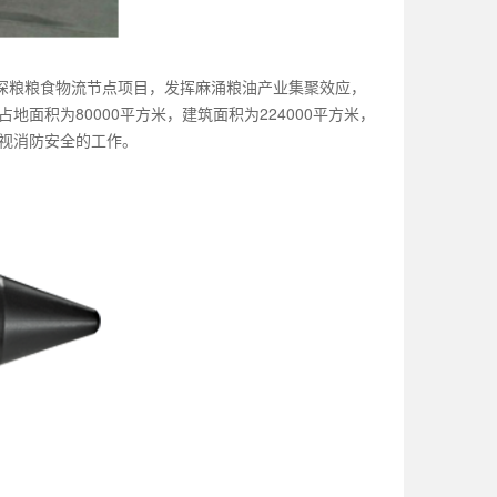
深粮粮食物流节点项目，发挥麻涌粮油产业集聚效应，
积为80000平方米，建筑面积为224000平方米，
视消防安全的工作。