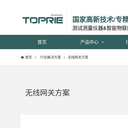
国家高新技术/专
测试测量仪器&智能物联
首页
产品中心
首页
行业解决方案
无线网关方案
无线网关方案