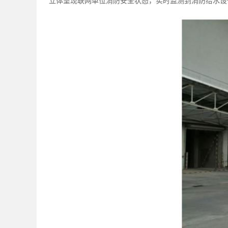
立体呈现联网单位消防安全状态，实时监测到消防给水设