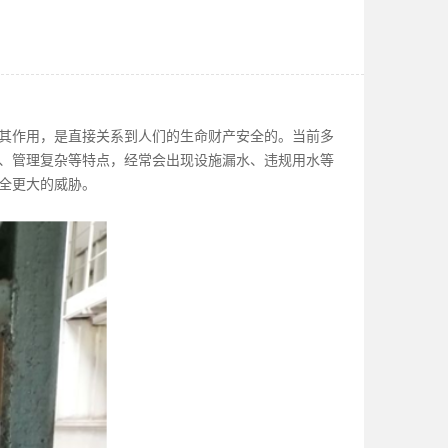
其作用，是直接关系到人们的生命财产安全的。当前多
、管理复杂等特点，经常会出现设施漏水、违规用水等
全更大的威胁。