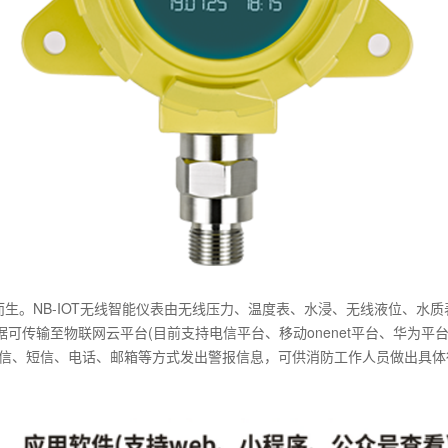
生。NB-IOT无线智能仪表由无线压力、温度表、水浸、无线液位、水
据可传输至物联网云平台(目前支持电信平台、移动onenet平台、华为平台
信、短信、电话、邮箱等方式发出警报信息，可供消防工作人员做出具体