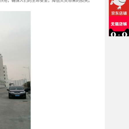
作用，确保人们的生命安全，降低火灾带来的损失。