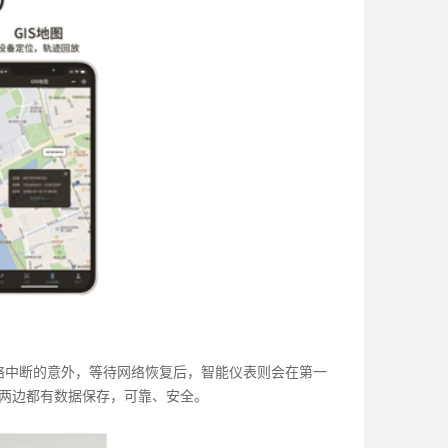
络中断的意外，等待网络恢复后，智能仪表则会在第一
，两边都有数据保存，可靠、安全。