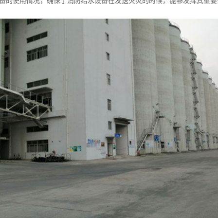
备的使用情况，确保了消防给水设备在发送火灾的时候，能够发挥其重要