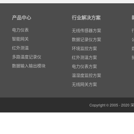
无线智能传感器
环境监测仪表
产品中心
行业解决方案
电力仪表
无线传感器方案
智能网关
数据记录仪方案
红外测温
环境监控方案
多路温度记录仪
红外测温方案
数据输入输出模块
电力仪表方案
电参数功率分析仪
温湿度监控方案
温湿度监控系统
无线网关方案
边缘计算网关
云平台（免费）
组态软件（免费）
Copyright © 2005 -
气象站
人机界面/物联网屏(新)
定制云平台