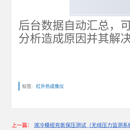
后台数据自动汇总，
分析造成原因并其解
标签:
红外热成像仪
粒子计数器
高速采集模块(DAQ)
风速传感器
上一篇：
液冷模组充氮保压测试（无线压力监测系
数据记录仪