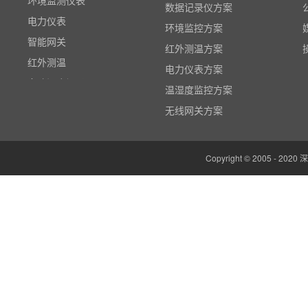
电力仪表
数据记录仪方案
智能网关
环境监控方案
红外测温
红外测温方案
多路温度记录仪
电力仪表方案
数据输入输出模块
温湿度监控方案
电参数功率分析仪
无线网关方案
温湿度监控系统
边缘计算网关
Copyright © 2005 -
云平台（免费）
组态软件（免费）
气象站
人机界面/物联网屏(新)
定制云平台
粒子计数器
高速采集模块(DAQ)