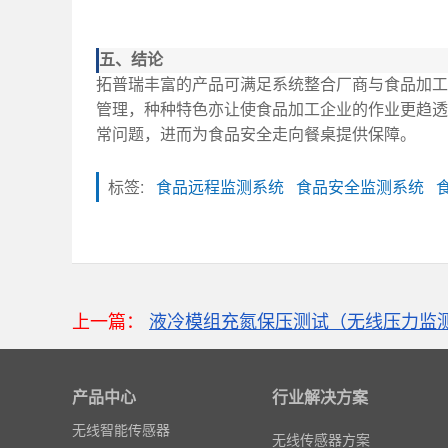
五、结论
拓普瑞丰富的产品可满足系统整合厂商与食品加工
管理，种种特色亦让使食品加工企业的作业更趋透
常问题，进而为食品安全走向餐桌提供保障。
标签:
食品远程监测系统
食品安全监测系统
粒子计数器
高速采集模块(DAQ)
上一篇：
液冷模组充氮保压测试（无线压力监
风速传感器
数据记录仪
产品中心
行业解决方案
无线智能传感器
环境监测仪表
无线传感器方案