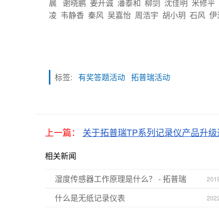
晨 谢晓鹏 姜开诚 潘泰和 柳剑 沈佳明 米修平 
凌 韦静香 秦风 吴嘉怡 周浩宇 胡小玥 石风 
标签:
有奖答题活动
拓普瑞活动
上一篇：
关于拓普瑞TP系列记录仪产品升级
相关新闻
湿度传感器工作原理是什么？ - 拓普瑞
201
什么是无纸记录仪表
202