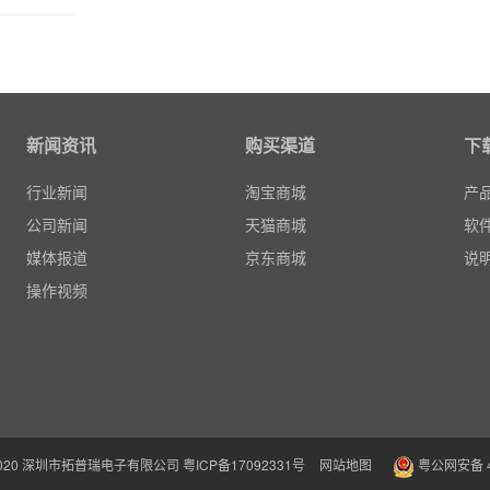
新闻资讯
购买渠道
下
行业新闻
淘宝商城
产
公司新闻
天猫商城
软
媒体报道
京东商城
说
操作视频
05 - 2020 深圳市拓普瑞电子有限公司
粤ICP备17092331号
网站地图
粤公网安备 44