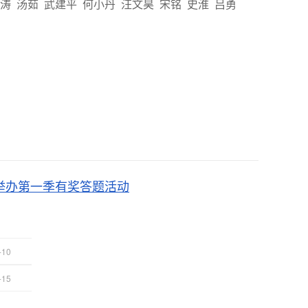
涛 汤茹 武建平 何小丹 汪文昊 宋铭 史淮 吕勇
瑞举办第一季有奖答题活动
-10
-15