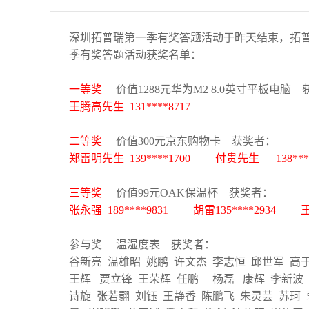
深圳拓普瑞第一季有奖答题活动于昨天结束，拓
季有奖答题活动获奖名单：
一等奖
价值1288元华为M2 8.0英寸平板电脑 
王腾高先生 131****8717
二等奖
价值300元京东购物卡 获奖者：
郑雷明先生 139****1700 付贵先生 138****
三等奖
价值99元OAK保温杯 获奖者：
张永强 189****9831 胡雷135****2934 王
参与奖 温湿度表 获奖者：
谷新亮 温雄昭 姚鹏 许文杰 李志恒 邱世军 高
王辉 贾立锋 王荣辉 任鹏 杨磊 康辉 李新波 
诗旋 张若翾 刘钰 王静香 陈鹏飞 朱灵芸 苏珂