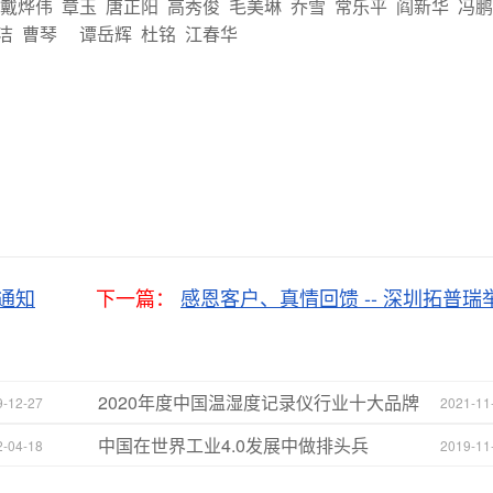
戴烨伟 章玉 唐正阳 高秀俊 毛美琳 乔雪 常乐平 阎新华 冯鹏
伊洁 曹琴 谭岳辉 杜铭 江春华
通知
下一篇：
感恩客户、真情回馈 -- 深圳拓普
2020年度中国温湿度记录仪行业十大品牌
9-12-27
2021-11
榜单
中国在世界工业4.0发展中做排头兵
2-04-18
2019-11