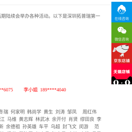
后期陆续会举办各种活动。以下是深圳拓普瑞第一
在线咨询
微信咨询
*6075 李小姐 189****4040
顾冬瑞 何家明 韩尚学 黄生 刘涛 邹凤 周红伟
江 马维 黄志辉 林武冰 余开付 肖贤 缪田良 李
亚新 余德祖 孙英雄 车平 乌超 封飞文 闵游 范