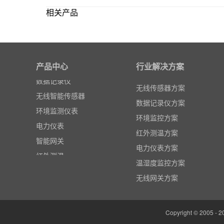
相关产品
粒子计数器
高速采集模块(DAQ)
产品中心
风速传感器
行业解决方案
数据记录仪
无线传感器方案
无线智能传感器
数据记录仪方案
环境监测仪表
环境监控方案
电力仪表
红外测温方案
智能网关
电力仪表方案
红外测温
温湿度监控方案
多路温度记录仪
无线网关方案
数据输入输出模块
电参数功率分析仪
Copyright © 20
温湿度监控系统