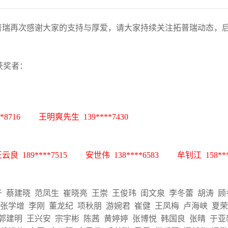
普瑞再次感谢大家的支持与厚爱，请大家持续关注拓普瑞动态，
获奖者：
8716 王明爽先生 139****7430
云良 189****7515 安世伟 138****6583 牟钊江 158***
于 蔡建晓 范凤生 崔晓亮 王崇 王俊玮 闺文泉 李冬蕾 胡涛 
张学增 李刚 董龙纪 项秋朋 游婉君 崔健 王凤梅 卢海峡 夏荣
 郭建明 王兴安 宗宇彬 陈茜 黄婷婷 张博悦 韩国良 张晴 于