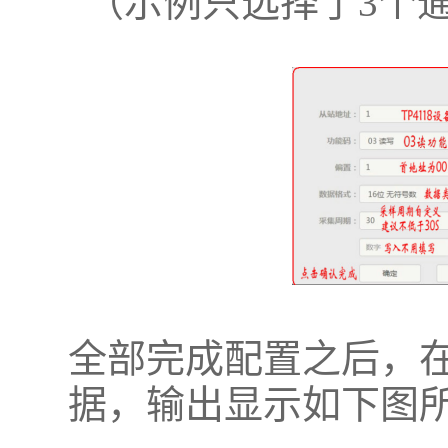
“（示例只选择了3个
全部完成配置之后，
据，输出显示如下图