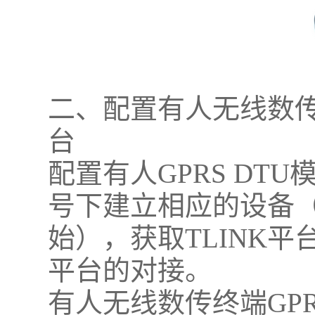
二、配置有人无线数传终
台
配置有人GPRS DT
号下建立相应的设备（
始），获取TLINK
平台的对接。
有人无线数传终端GP