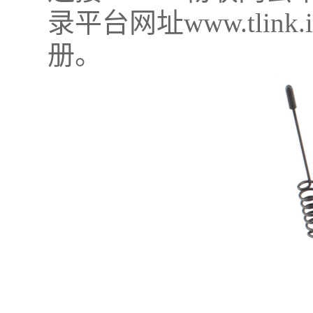
录平台网址www.tli
册。