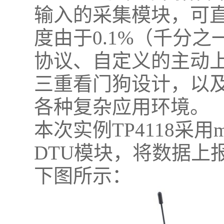
输入的采集模块，可直接
度由于0.1%（千分之一）
协议、自定义的主动
三重看门狗设计，以及
各种复杂应用环境。
本次实例TP4118采用m
DTU模块，将数据上
下图所示：