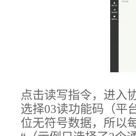
点击读写指令，进入协
选择03读功能码（平
位无符号数据，所以