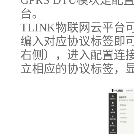
台。
TLINK物联网云平
编入对应协议标签即
右侧），进入配置连
立相应的协议标签，