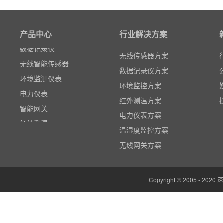
高速采集模块(DAQ)
风速传感器
产品中心
行业解决方案
数据记录仪
无线智能传感器
无线传感器方案
环境监测仪表
数据记录仪方案
电力仪表
环境监控方案
智能网关
红外测温方案
红外测温
电力仪表方案
多路温度记录仪
温湿度监控方案
数据输入输出模块
无线网关方案
电参数功率分析仪
温湿度监控系统
Copyright © 2005 -
边缘计算网关
云平台（免费）
组态软件（免费）