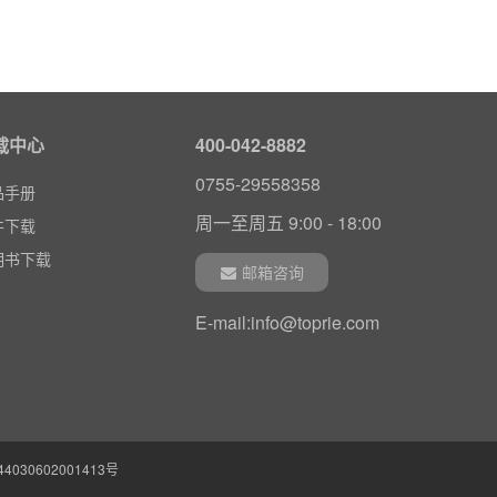
多个模块采集.
载中心
400-042-8882
0755-29558358
品手册
周一至周五 9:00 - 18:00
件下载
明书下载
邮箱咨询
E-mail:info@toprie.com
030602001413号