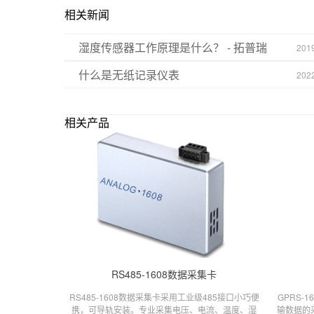
相关新闻
湿度传感器工作原理是什么？ - 拓普瑞
201
什么是无纸记录仪表
202
相关产品
RS485-1608数据采集卡
RS485-1608数据采集卡采用工业级485接口小巧便
GPRS-
携，可导轨安装。专业采集电压、电流、温度、湿
输数据的