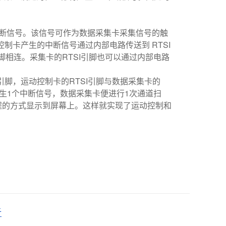
断信号。该信号可作为数据采集卡采集信号的触
制卡产生的中断信号通过内部电路传送到 RTSI
I引脚相连。采集卡的RTSI引脚也可以通过内部电路
脚，运动控制卡的RTSI引脚与数据采集卡的
产生1个中断信号，数据采集卡便进行1次通道扫
程的方式显示到屏幕上。这样就实现了运动控制和
析