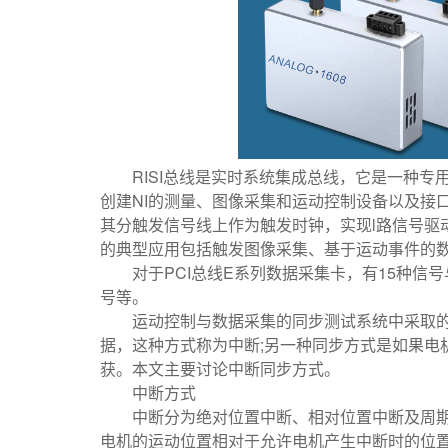
RISI总线是实时系统集成总线，它是一种专
创建NI的测量、图像采集和运动控制设备以及接口
其分触发信号线上作为触发时钟，实现l路信号驱动
的典型应用包括触发图像采集、基于运动事件的
对于PCI总线E系列数据采集卡，有15种信号
号等。
运动控制与数据采集的同步测试系统中采取
据，这种方式称为中断;另一种同步方式是如果
获。本文主要讨论中断同步方式。
中断方式
中断分为绝对位置中断、相对位置中断及周
电机的运动位置相对于允许电机产生中断时的位置