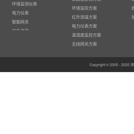
电力仪表
环境监控方案
智能网关
红外测温方案
红外测温
电力仪表方案
多路温度记录仪
温湿度监控方案
数据输入输出模块
无线网关方案
电参数功率分析仪
温湿度监控系统
Copyright © 2005 -
边缘计算网关
云平台（免费）
组态软件（免费）
气象站
人机界面/物联网屏(新)
定制云平台
粒子计数器
高速采集模块(DAQ)