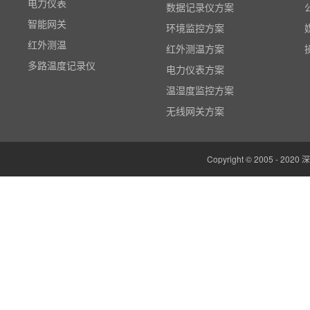
电力仪表
数据记录仪方案
智能网关
环境监控方案
红外测温
红外测温方案
多路温度记录仪
电力仪表方案
数据输入输出模块
温湿度监控方案
电参数功率分析仪
无线网关方案
温湿度监控系统
边缘计算网关
Copyright © 2005 -
云平台（免费）
组态软件（免费）
气象站
人机界面/物联网屏(新)
定制云平台
粒子计数器
高速采集模块(DAQ)