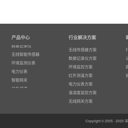
粒子计数器
高速采集模块(DAQ)
风速传感器
产品中心
行业解决方案
数据记录仪
无线智能传感器
无线传感器方案
环境监测仪表
数据记录仪方案
电力仪表
环境监控方案
智能网关
红外测温方案
红外测温
电力仪表方案
多路温度记录仪
温湿度监控方案
数据输入输出模块
无线网关方案
电参数功率分析仪
温湿度监控系统
Copyright © 2005 -
边缘计算网关