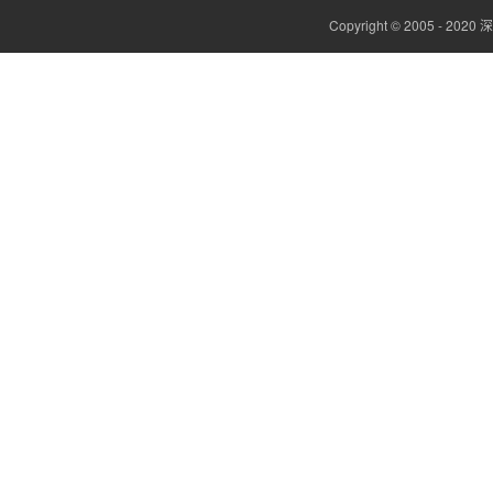
Copyright © 2005 -
边缘计算网关
云平台（免费）
组态软件（免费）
气象站
人机界面/物联网屏(新)
定制云平台
粒子计数器
高速采集模块(DAQ)
风速传感器
数据记录仪
无线智能传感器
环境监测仪表
电力仪表
智能网关