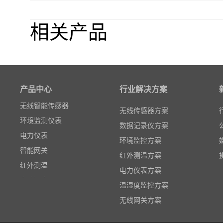
相关产品
粒子计数器
高速采集模块(DAQ)
风速传感器
产品中心
数据记录仪
行业解决方案
无线智能传感器
无线传感器方案
环境监测仪表
数据记录仪方案
电力仪表
环境监控方案
智能网关
红外测温方案
红外测温
电力仪表方案
多路温度记录仪
温湿度监控方案
数据输入输出模块
无线网关方案
电参数功率分析仪
温湿度监控系统