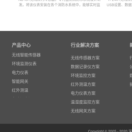
发。将该仪表安装在各个消防水系统中，能够实时监
USB设置、数据
测到压力数据，数据可传输至物联网云平台查看。
警（超限立即上
线压力传感器广
粒子计数器
网，排水
高速采集模块(DAQ)
风速传感器
产品中心
行业解决方案
数据记录仪
无线智能传感器
无线传感器方案
环境监测仪表
数据记录仪方案
电力仪表
环境监控方案
智能网关
红外测温方案
红外测温
电力仪表方案
多路温度记录仪
温湿度监控方案
数据输入输出模块
无线网关方案
电参数功率分析仪
温湿度监控系统
Copyright © 2005 -