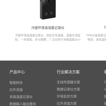
粒子计数器
冷链环境温湿度记录仪
高速采集模块(DAQ)
冷链环境温湿度记录仪，轻松实现温度、湿度在线监
TP500温湿
控，一步链接，多元报警；广泛应用于冰箱温度24小
物流、高低温
风速传感器
时在线监控、车载冷链温度在线监控、机房温湿度监
印、APP报表
数据记录仪
控、车间仓库温湿度监控；
湿度记录仪表
无线智能传感器
环境监测仪表
电力仪表
产品中心
行业解决方案
智能网关
无线传感器方案
红外测温
数据记录仪方案
多路温度记录仪
环境监控方案
数据输入输出模块
红外测温方案
电参数功率分析仪