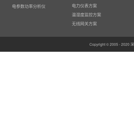
电力仪表方案
温湿度监控系统
温湿度监控方案
边缘计算网关
无线网关方案
云平台（免费）
组态软件（免费）
气象站
Copyright © 2005 -
人机界面/物联网屏(新)
定制云平台
粒子计数器
高速采集模块(DAQ)
风速传感器
数据记录仪
无线智能传感器
环境监测仪表
电力仪表
智能网关