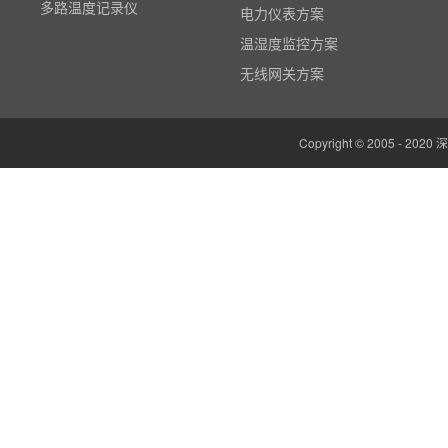
多路温度记录仪
电力仪表方案
数据输入输出模块
温湿度监控方案
电参数功率分析仪
无线网关方案
温湿度监控系统
边缘计算网关
Copyright © 2005 -
云平台（免费）
组态软件（免费）
气象站
人机界面/物联网屏(新)
定制云平台
粒子计数器
高速采集模块(DAQ)
风速传感器
数据记录仪
无线智能传感器