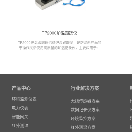
TP2000炉温跟踪仪
TP2000炉温跟踪仪也称炉温跟踪仪，是炉温新产品易
于操作灵活使用高质量的炉温记录仪，主要应用于：
电子、喷涂、玻璃、钢铁、太阳能烧结炉、汽车整车
粒子计数器
喷涂、铝、达克罗等工艺中。
高速采集模块(DAQ)
风速传感器
数据记录仪
产品中心
行业解决方案
无线智能传感器
环境监测仪表
无线传感器方案
电力仪表
数据记录仪方案
智能网关
环境监控方案
红外测温
红外测温方案