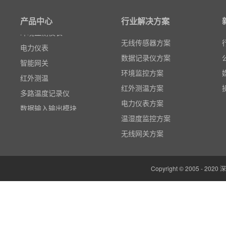
无线智能传感器
产品中心
行业解决方案
环境监测仪表
电力仪表
无线传感器方案
智能网关
数据记录仪方案
红外测温
环境监控方案
多路温度记录仪
红外测温方案
数据输入输出模块
电力仪表方案
电参数功率分析仪
温湿度监控方案
温湿度监控系统
无线网关方案
边缘计算网关
云平台（免费）
Copyright © 2005 -
组态软件（免费）
气象站
人机界面/物联网屏(新)
定制云平台