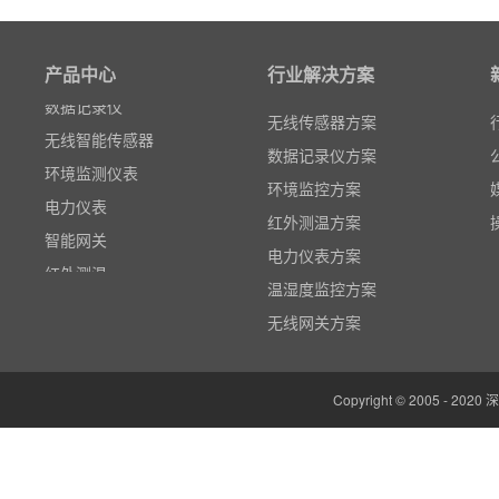
粒子计数器
高速采集模块(DAQ)
产品中心
风速传感器
行业解决方案
数据记录仪
无线传感器方案
无线智能传感器
数据记录仪方案
环境监测仪表
环境监控方案
电力仪表
红外测温方案
智能网关
电力仪表方案
红外测温
温湿度监控方案
多路温度记录仪
无线网关方案
数据输入输出模块
电参数功率分析仪
Copyright © 2005 -
温湿度监控系统
边缘计算网关
云平台（免费）