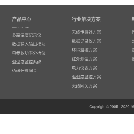
电力仪表
智能网关
产品中心
行业解决方案
红外测温
多路温度记录仪
无线传感器方案
数据输入输出模块
数据记录仪方案
电参数功率分析仪
环境监控方案
温湿度监控系统
红外测温方案
边缘计算网关
电力仪表方案
云平台（免费）
温湿度监控方案
组态软件（免费）
无线网关方案
气象站
人机界面/物联网屏(新)
Copyright © 2005 -
定制云平台
粒子计数器
高速采集模块(DAQ)