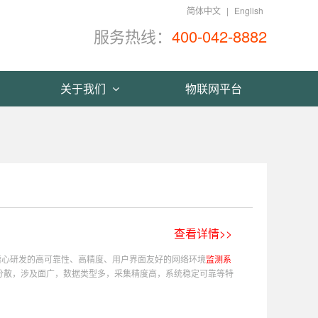
简体中文
|
English
服务热线：
400-042-8882
关于我们
物联网平台
查看详情>>
潜心研发的高可靠性、高精度、用户界面友好的网络环境
监测系
分散，涉及面广，数据类型多，采集精度高，系统稳定可靠等特