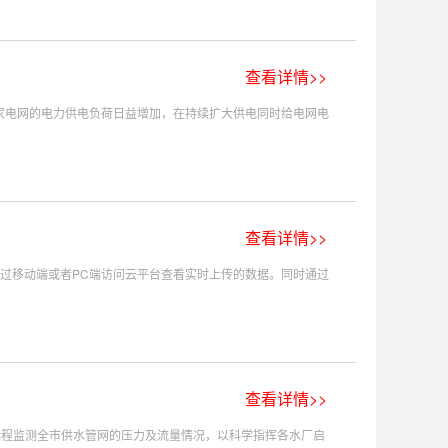
查看详情>>
家电网的电力供电负荷日益增加，在持续扩大供电同时给电网电
查看详情>>
，通过移动端或者PC端访问云平台查看实时上传的数据。同时通过
查看详情>>
远程监测全市供水管网的压力及流量情况，以科学指挥各水厂启