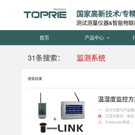
国家高新技术/专
测试测量仪器&智能物联
首页
产品中心
31条搜索：
监测系统
搜索结果
温湿度监控方
一、设计方案与产品概述
统
，已成为医疗、电信
点。THMonitor系统...