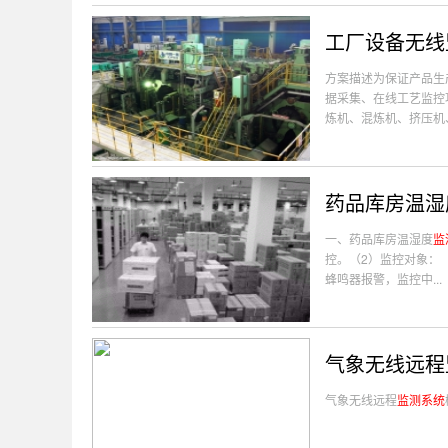
工厂设备无线
方案描述为保证产品生
据采集、在线工艺监控
炼机、混炼机、挤压机、
药品库房温湿
一、药品库房温湿度
监
控。（2）监控对象：
蜂鸣器报警，监控中...
气象无线远程
气象无线远程
监测系统