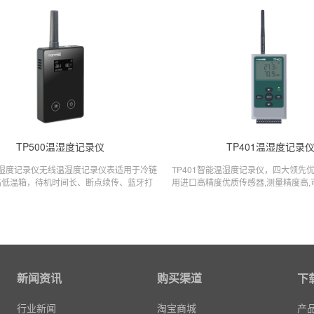
TP500温湿度记录仪
TP401温湿度记录
0温湿度记录仪无线温湿度记录仪表适用于冷链
TP401智能温湿度记录仪，四大领先优
高低温箱，待机时间长、断点续传、蓝牙打
用进口高精度优质传感器,测量精度高
P报表打印、基站及GPS定位。拓普瑞无线温
杂安装环境的数据采集、监控.安装简
录仪表可多类型传感器配置，高精度记录数
据。
新闻资讯
购买渠道
下
行业新闻
淘宝商城
产