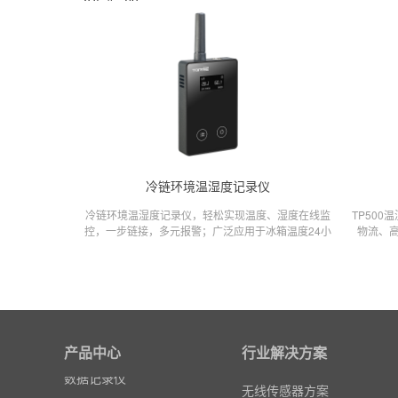
冷链环境温湿度记录仪
冷链环境温湿度记录仪，轻松实现温度、湿度在线监
TP50
控，一步链接，多元报警；广泛应用于冰箱温度24小
物流、
时在线监控、车载冷链温度在线监控、机房温湿度监
印、AP
控、车间仓库温湿度监控；
湿度记
粒子计数器
高速采集模块(DAQ)
产品中心
风速传感器
行业解决方案
数据记录仪
无线传感器方案